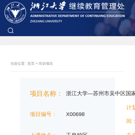
当前位置 :
首页
>
培训项目
项目名称：
浙江大学—苏州市吴中区国
计
项目编号：
X00698
间